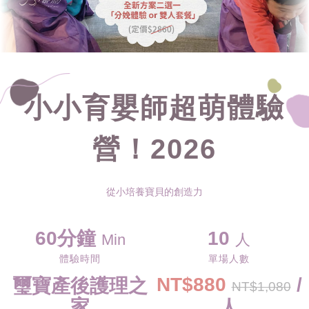
小小育嬰師超萌體驗
營！2026
從小培養寶貝的創造力
60分鐘
10
Min
人
體驗時間
單場人數
NT$880
/
璽寶產後護理之
NT$1,080
家
人